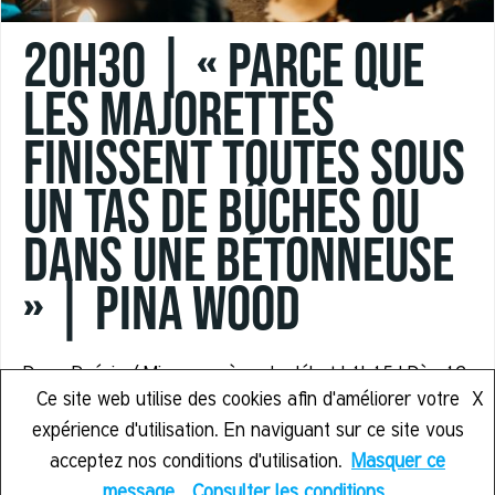
20h30 | « PARCE QUE
LES MAJORETTES
FINISSENT TOUTES SOUS
UN TAS DE BÛCHES OU
DANS UNE BÉTONNEUSE
» | Pina Wood
Drum Poésie / Mise en scène du débat | 1h15 | Dès 12
Ce site web utilise des cookies afin d'améliorer votre
X
ans | Sur réservation 5€
expérience d'utilisation. En naviguant sur ce site vous
acceptez nos conditions d'utilisation.
Masquer ce
En savoir plus
message
Consulter les conditions