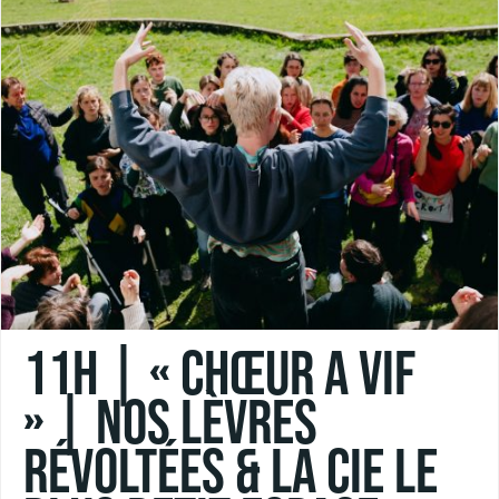
11h | « CHŒUR A VIF
» | Nos Lèvres
Révoltées & la Cie Le